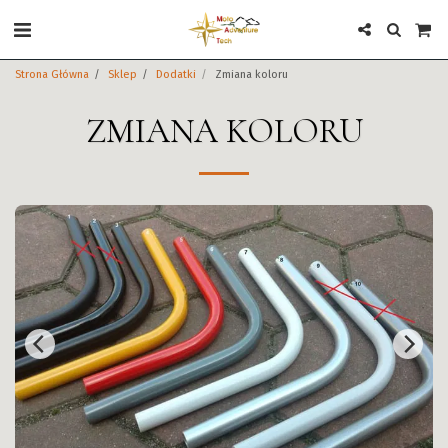
Strona Główna
Sklep
Dodatki
Zmiana koloru
ZMIANA KOLORU