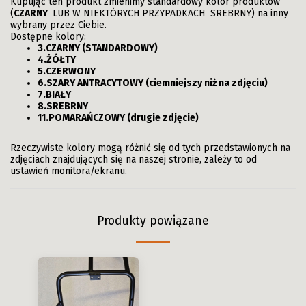
Kupując ten produkt zmienimy standardowy kolor produktów
(
CZARNY
LUB W NIEKTÓRYCH PRZYPADKACH SREBRNY) na inny
wybrany przez Ciebie.
Dostępne kolory:
3.CZARNY (STANDARDOWY)
4.ŻÓŁTY
5.CZERWONY
6.SZARY ANTRACYTOWY (ciemniejszy niż na zdjęciu)
7.BIAŁY
8.SREBRNY
11.POMARAŃCZOWY (drugie zdjęcie)
Rzeczywiste kolory mogą różnić się od tych przedstawionych na
zdjęciach znajdujących się na naszej stronie, zależy to od
ustawień monitora/ekranu.
Produkty powiązane