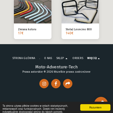
Zmiana koloru
Stelaż Leoncino 800
17
€
140
€
STRONA GŁÓWNA
.
O NAS
SKLEP
ORDERS
WIĘCEJ
Moto-Adventure-Tech
Prawa autorskie © 2026 Wszelkie prawa zastrzeżone
Ta strona używa plików cookies w celach statystycznych,
Rozumiem
reklamowych oraz funkcjonalnych. Dzięki nim możemy
indywidualnie dostosować stronę do twoich potrzeb.