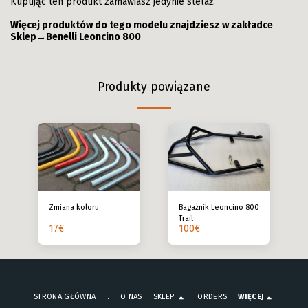
Kupując ten produkt zamawiasz jedynie stelaż.
Więcej produktów do tego modelu znajdziesz w zakładce
Sklep→Benelli Leoncino 800
Produkty powiązane
Zmiana koloru
Bagażnik Leoncino 800
Trail
17
€
100
€
STRONA GŁÓWNA
.
O NAS
SKLEP
ORDERS
WIĘCEJ